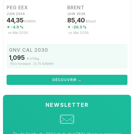
PEG EEX
BRENT
JUIN 2026
JUIN 2026
44,35
85,40
€/MWh
$/baril
▼ -4.9 %
▼ -20.3 %
vs Mai 2026
vs Mai 2026
GNV CAL 2030
1,095
€ HT/kg
PEG forward : 21,75 €/MWh
DÉCOUVRIR →
NEWSLETTER