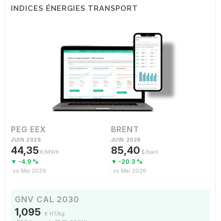
INDICES ÉNERGIES TRANSPORT
PEG EEX
BRENT
JUIN 2026
JUIN 2026
44,35
85,40
€/MWh
$/baril
▼ -4.9 %
▼ -20.3 %
vs Mai 2026
vs Mai 2026
GNV CAL 2030
1,095
€ HT/kg