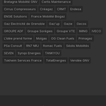
Bretagne Mobilité GNV
Certis Maintenance
Cirrus Compresseurs
Créagaz
CRMT
Endesa
ENGIE Solutions
France Mobilité Biogaz
Gaz Electricité de Grenoble
Gaz'up
Gazie
Gecos
GROUPE ADF
Groupe Sorégies
Groupe VTE
IMING
IVECO
L’idée prend forme
Molgas
OG Clean Fuels
Primagaz
PSa Consult
RN7 NRJ
Romac Fuels
Séolis Mobilités
SEVEN
Synqo Energies
TANKYOU
Tokheim Services France
TotalEnergies
Vendée GNV