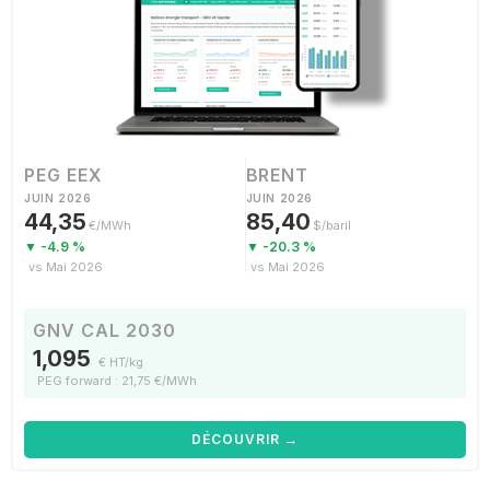
PEG EEX
BRENT
JUIN 2026
JUIN 2026
44,35
85,40
€/MWh
$/baril
▼ -4.9 %
▼ -20.3 %
vs Mai 2026
vs Mai 2026
GNV CAL 2030
1,095
€ HT/kg
PEG forward : 21,75 €/MWh
DÉCOUVRIR →