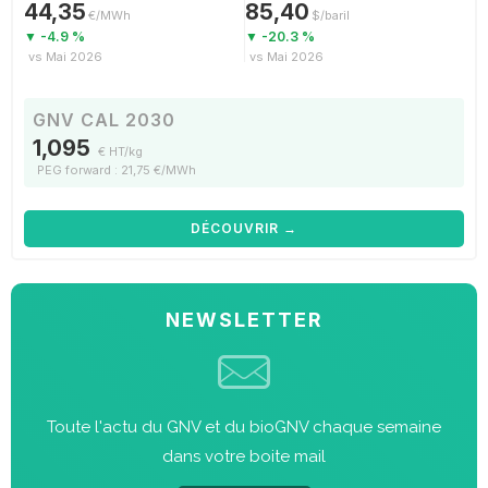
44,35
85,40
€/MWh
$/baril
▼ -4.9 %
▼ -20.3 %
vs Mai 2026
vs Mai 2026
GNV CAL 2030
1,095
€ HT/kg
PEG forward : 21,75 €/MWh
DÉCOUVRIR →
NEWSLETTER
Toute l'actu du GNV et du bioGNV chaque semaine
dans votre boite mail