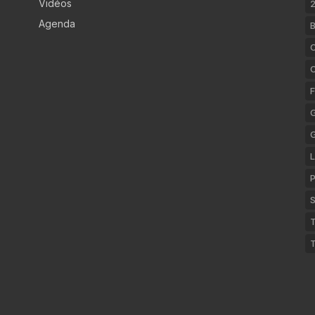
Vidéos
2
Agenda
B
C
F
G
L
P
S
T