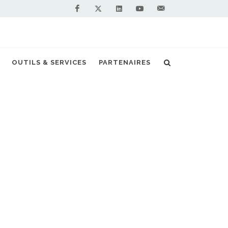
Facebook
Linkedin
Youtube
Contactez-
Twitter
nous !
OUTILS & SERVICES
PARTENAIRES
on de