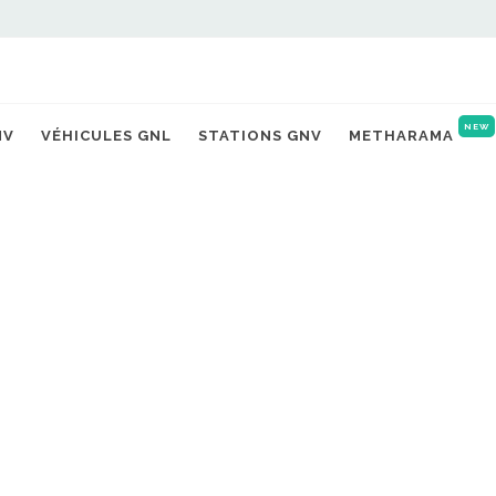
NEW
NV
VÉHICULES GNL
STATIONS GNV
METHARAMA
INTERNATIONAL
Suzuki intègre la producti
az dans ses usines
20/06/2026 |
Michaël TORREGROSSA