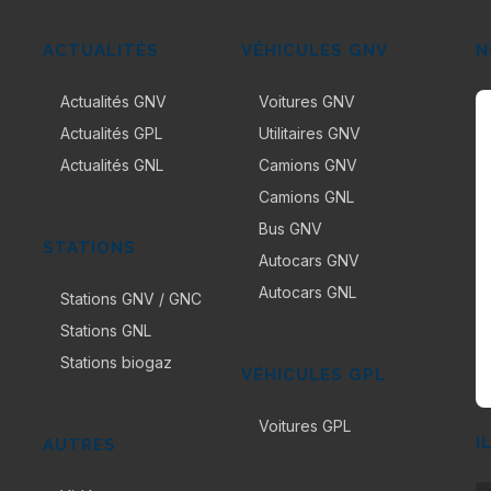
ACTUALITÉS
VÉHICULES GNV
N
Actualités GNV
Voitures GNV
Actualités GPL
Utilitaires GNV
Actualités GNL
Camions GNV
Camions GNL
Bus GNV
STATIONS
Autocars GNV
Autocars GNL
Stations GNV / GNC
Stations GNL
Stations biogaz
VÉHICULES GPL
Voitures GPL
I
AUTRES