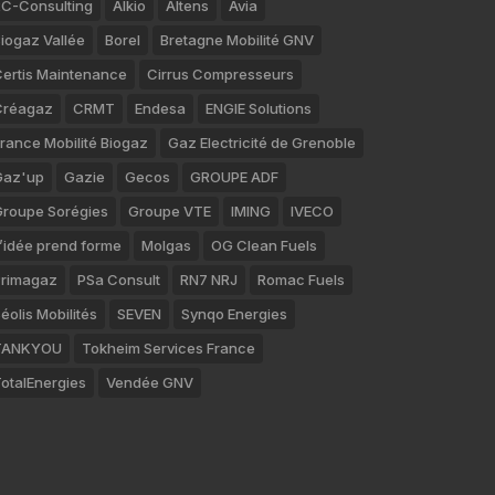
C-Consulting
Alkio
Altens
Avia
iogaz Vallée
Borel
Bretagne Mobilité GNV
ertis Maintenance
Cirrus Compresseurs
Créagaz
CRMT
Endesa
ENGIE Solutions
rance Mobilité Biogaz
Gaz Electricité de Grenoble
Gaz'up
Gazie
Gecos
GROUPE ADF
roupe Sorégies
Groupe VTE
IMING
IVECO
’idée prend forme
Molgas
OG Clean Fuels
rimagaz
PSa Consult
RN7 NRJ
Romac Fuels
éolis Mobilités
SEVEN
Synqo Energies
TANKYOU
Tokheim Services France
otalEnergies
Vendée GNV