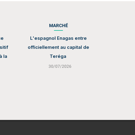
MARCHÉ
ce
L'espagnol Enagas entre
itif
officiellement au capital de
à la
Teréga
30/07/2026