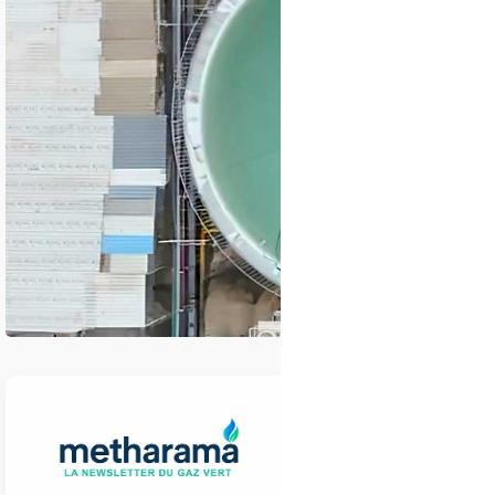
Premier construct
décarboner ses dif
construction d'une
l'achèvement de l'