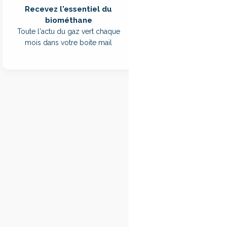
tonne par jour.
Recevez l'essentiel du
biométhane
En Inde, Maruti Suzu
Toute l'actu du gaz vert chaque
décembre dernier 
mois dans votre boite mail
mobilité
, en parten
production directem
Paille, déche
À Manesar, l'installa
riz, avec une provis
biogaz par an (soit 2
restauration d'entrep
À Kharkhoda, l'usine
des besoins gaziers 
Maruti a engagé envi