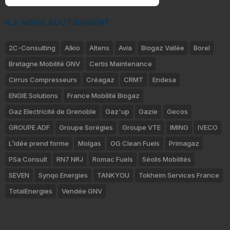
ILS NOUS SOUTIENNENT
2C-Consulting
Alkio
Altens
Avia
Biogaz Vallée
Borel
Bretagne Mobilité GNV
Certis Maintenance
Cirrus Compresseurs
Créagaz
CRMT
Endesa
ENGIE Solutions
France Mobilité Biogaz
Gaz Electricité de Grenoble
Gaz'up
Gazie
Gecos
GROUPE ADF
Groupe Sorégies
Groupe VTE
IMING
IVECO
L’idée prend forme
Molgas
OG Clean Fuels
Primagaz
PSa Consult
RN7 NRJ
Romac Fuels
Séolis Mobilités
SEVEN
Synqo Energies
TANKYOU
Tokheim Services France
TotalEnergies
Vendée GNV