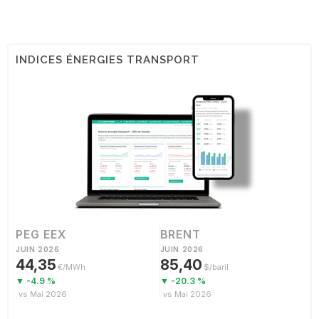
INDICES ÉNERGIES TRANSPORT
PEG EEX
BRENT
JUIN 2026
JUIN 2026
44,35
85,40
€/MWh
$/baril
▼ -4.9 %
▼ -20.3 %
vs Mai 2026
vs Mai 2026