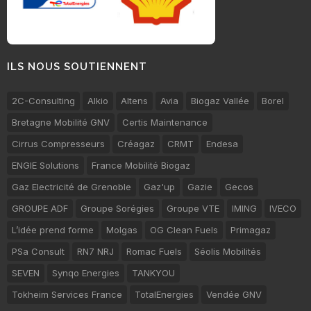
ILS NOUS SOUTIENNENT
2C-Consulting
Alkio
Altens
Avia
Biogaz Vallée
Borel
Bretagne Mobilité GNV
Certis Maintenance
Cirrus Compresseurs
Créagaz
CRMT
Endesa
ENGIE Solutions
France Mobilité Biogaz
Gaz Electricité de Grenoble
Gaz'up
Gazie
Gecos
GROUPE ADF
Groupe Sorégies
Groupe VTE
IMING
IVECO
L’idée prend forme
Molgas
OG Clean Fuels
Primagaz
PSa Consult
RN7 NRJ
Romac Fuels
Séolis Mobilités
SEVEN
Synqo Energies
TANKYOU
Tokheim Services France
TotalEnergies
Vendée GNV