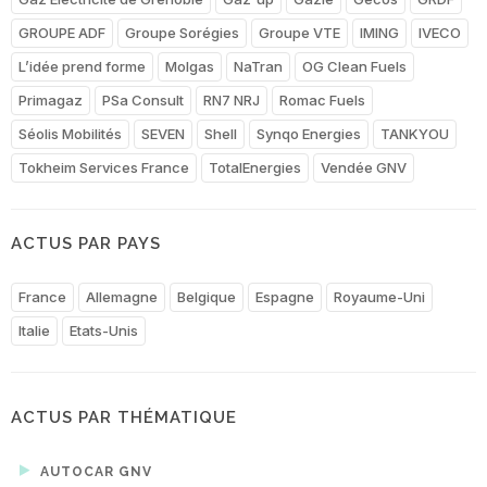
GROUPE ADF
Groupe Sorégies
Groupe VTE
IMING
IVECO
L’idée prend forme
Molgas
NaTran
OG Clean Fuels
Primagaz
PSa Consult
RN7 NRJ
Romac Fuels
Séolis Mobilités
SEVEN
Shell
Synqo Energies
TANKYOU
Tokheim Services France
TotalEnergies
Vendée GNV
ACTUS PAR PAYS
France
Allemagne
Belgique
Espagne
Royaume-Uni
Italie
Etats-Unis
ACTUS PAR THÉMATIQUE
AUTOCAR GNV