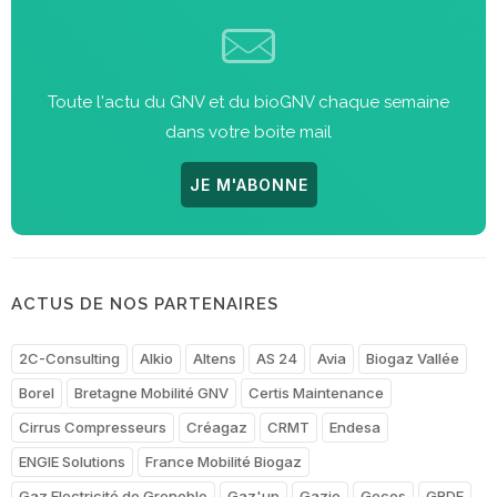
Toute l'actu du GNV et du bioGNV chaque semaine
dans votre boite mail
JE M'ABONNE
ACTUS DE NOS PARTENAIRES
2C-Consulting
Alkio
Altens
AS 24
Avia
Biogaz Vallée
Borel
Bretagne Mobilité GNV
Certis Maintenance
Cirrus Compresseurs
Créagaz
CRMT
Endesa
ENGIE Solutions
France Mobilité Biogaz
Gaz Electricité de Grenoble
Gaz'up
Gazie
Gecos
GRDF