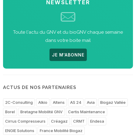
NEWSLETTER
Toute l'actu du GNV et du bioGNV chaque semaine
dans votre boite mail
JE M'ABONNE
ACTUS DE NOS PARTENAIRES
2C-Consulting
Alkio
Altens
AS 24
Avia
Biogaz Vallée
Borel
Bretagne Mobilité GNV
Certis Maintenance
Cirrus Compresseurs
Créagaz
CRMT
Endesa
ENGIE Solutions
France Mobilité Biogaz