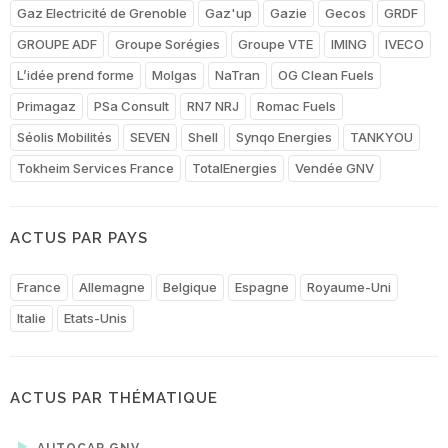
Gaz Electricité de Grenoble
Gaz'up
Gazie
Gecos
GRDF
GROUPE ADF
Groupe Sorégies
Groupe VTE
IMING
IVECO
L’idée prend forme
Molgas
NaTran
OG Clean Fuels
Primagaz
PSa Consult
RN7 NRJ
Romac Fuels
Séolis Mobilités
SEVEN
Shell
Synqo Energies
TANKYOU
Tokheim Services France
TotalEnergies
Vendée GNV
ACTUS PAR PAYS
France
Allemagne
Belgique
Espagne
Royaume-Uni
Italie
Etats-Unis
ACTUS PAR THÉMATIQUE
AUTOCAR GNV