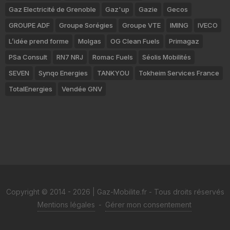
Gaz Electricité de Grenoble
Gaz'up
Gazie
Gecos
GROUPE ADF
Groupe Sorégies
Groupe VTE
IMING
IVECO
L’idée prend forme
Molgas
OG Clean Fuels
Primagaz
PSa Consult
RN7 NRJ
Romac Fuels
Séolis Mobilités
SEVEN
Synqo Energies
TANKYOU
Tokheim Services France
TotalEnergies
Vendée GNV
Copyright © 2014 - 2026 | Gaz-Mobilite.fr - Tous droits réservés
Mentions légales
-
Gérer mon consentement