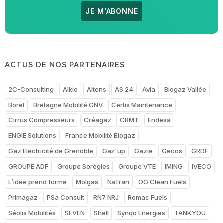
JE M'ABONNE
ACTUS DE NOS PARTENAIRES
2C-Consulting
Alkio
Altens
AS 24
Avia
Biogaz Vallée
Borel
Bretagne Mobilité GNV
Certis Maintenance
Cirrus Compresseurs
Créagaz
CRMT
Endesa
ENGIE Solutions
France Mobilité Biogaz
Gaz Electricité de Grenoble
Gaz'up
Gazie
Gecos
GRDF
GROUPE ADF
Groupe Sorégies
Groupe VTE
IMING
IVECO
L’idée prend forme
Molgas
NaTran
OG Clean Fuels
Primagaz
PSa Consult
RN7 NRJ
Romac Fuels
Séolis Mobilités
SEVEN
Shell
Synqo Energies
TANKYOU