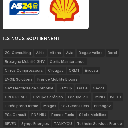
ILS NOUS SOUTIENNENT
2C-Consulting
Alkio
Altens
Avia
Biogaz Vallée
Borel
Bretagne Mobilité GNV
Certis Maintenance
Cirrus Compresseurs
Créagaz
CRMT
Endesa
ENGIE Solutions
France Mobilité Biogaz
Gaz Electricité de Grenoble
Gaz'up
Gazie
Gecos
GROUPE ADF
Groupe Sorégies
Groupe VTE
IMING
IVECO
L’idée prend forme
Molgas
OG Clean Fuels
Primagaz
PSa Consult
RN7 NRJ
Romac Fuels
Séolis Mobilités
SEVEN
Synqo Energies
TANKYOU
Tokheim Services France