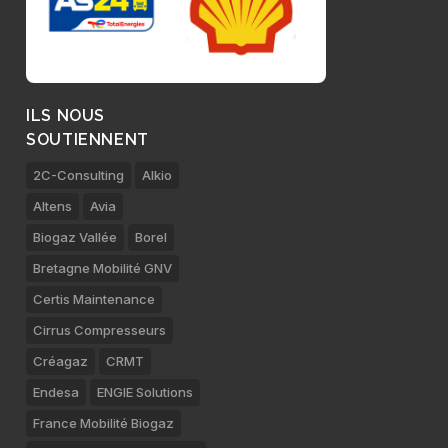
ILS NOUS
SOUTIENNENT
2C-Consulting
Alkio
Altens
Avia
Biogaz Vallée
Borel
Bretagne Mobilité GNV
Certis Maintenance
Cirrus Compresseurs
Créagaz
CRMT
Endesa
ENGIE Solutions
France Mobilité Biogaz