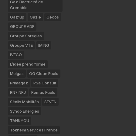
Gaz Electricité de
Grenoble
Gaz'up
Gazie
Gecos
GROUPE ADF
Groupe Sorégies
Groupe VTE
IMING
IVECO
L’idée prend forme
Molgas
OG Clean Fuels
Primagaz
PSa Consult
RN7 NRJ
Romac Fuels
Séolis Mobilités
SEVEN
Synqo Energies
TANKYOU
Tokheim Services France