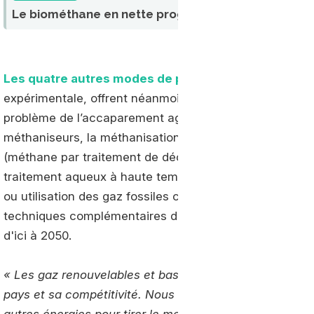
Le biométhane en nette progression en France en 
Les quatre autres modes de production
, moins matu
expérimentale, offrent néanmoins des perspectives tou
problème de l’accaparement agricole pour la production
méthaniseurs, la méthanisation ne pourra seule répon
(méthane par traitement de déchets carbonés), gazéif
traitement aqueux à haute température), méthanation 
ou utilisation des gaz fossiles couplés à la capture et 
techniques complémentaires devraient permettre à la F
d'ici à 2050.
« Les gaz renouvelables et bas carbone vont permetten
pays et sa compétitivité. Nous souhaitons que ces no
autres énergies pour tirer le meilleur parti de chacune 