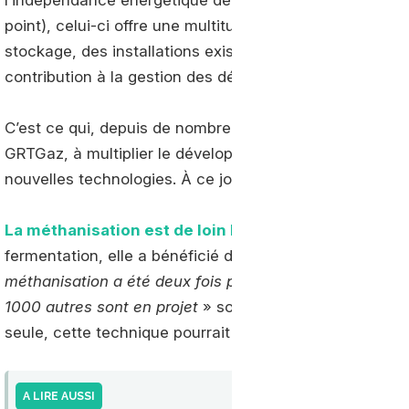
point), celui-ci offre une multitude d’avantages : une p
stockage, des installations existantes, un réseau de tran
contribution à la gestion des déchets…,
C’est ce qui, depuis de nombreuses années, a amené la
GRTGaz, à multiplier le développement de nouvelles ins
nouvelles technologies. À ce jour, cinq filières de produ
La méthanisation est de loin la plus connue
. Permet
fermentation, elle a bénéficié d’un développement ful
méthanisation a été deux fois plus vite que prévu, no
1000 autres sont en projet
» souligne Frédéric Martin, 
seule, cette technique pourrait fournir 45 % du besoin
A LIRE AUSSI