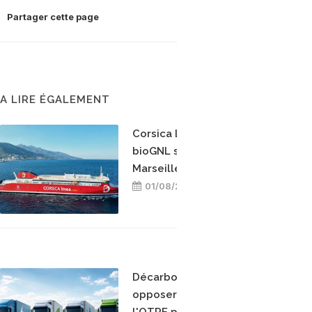
Partager cette page
A LIRE ÉGALEMENT
Corsica Linea teste le
bioGNL sur la ligne
Marseille-Bastia
01/08/2026
Décarboner sans
opposer les énergies :
l'OTRE prend position