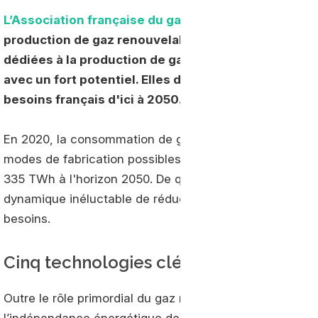
L’Association française du gaz (AFG)
vient de présen
production de gaz renouvelable à horizon 2050. Con
dédiées à la production de gaz renouvelable sont
avec un fort potentiel. Elles devraient permettre de
besoins français d'ici à 2050.
En 2020, la consommation de gaz naturel en France ét
modes de fabrication possibles, l’AFG évalue la capac
335 TWh à l'horizon 2050. De quoi couvrir 70 % de la d
dynamique inéluctable de réduction des consommations
besoins.
Cinq technologies clés
Outre le rôle primordial du gaz renouvelable dans la r
l’indépendance énergétique de la France (le contexte 