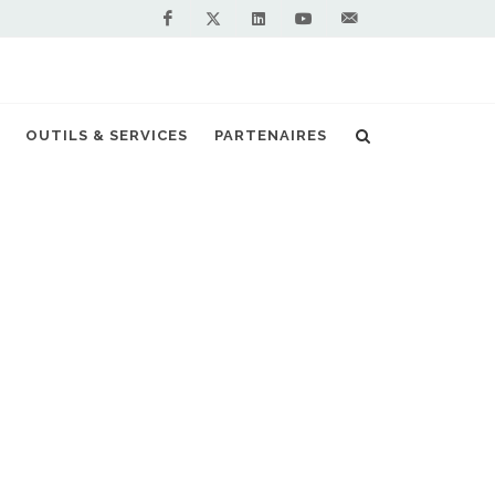
Facebook
Linkedin
Youtube
Contactez-
Twitter
nous !
ait couvrir l'essentiel des besoins français
OUTILS & SERVICES
PARTENAIRES
S PARTENAIRES PREMIUM