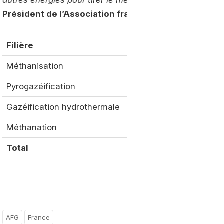
Président de l’Association française du gaz.
Filière
Poten
Méthanisation
Pyrogazéification
Gazéification hydrothermale
Méthanation
Total
AFG
France