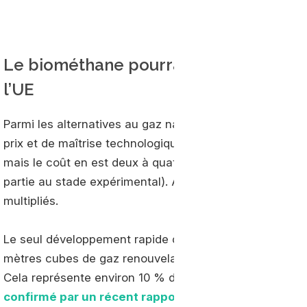
Le biométhane pourrait satisfaire 40
l’UE
Parmi les alternatives au gaz naturel, le biométhane res
prix et de maîtrise technologique. Certes l’
hydrogène v
mais le coût en est deux à quatre fois plus élevé et le n
partie au stade expérimental). À l'inverse, les sites d
multipliés.
Le seul développement rapide du
biogaz
en Europe pour
mètres cubes de gaz renouvelable d'ici à 2030, s'il est 
Cela représente environ 10 % de la demande totale de 
confirmé par un récent rapport de la Commission 