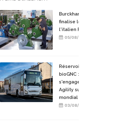
Burckhardt Compression
finalise le rachat de
l'italien Fornovo Gas
05/08/2026
Réservoirs GNC et
bioGNC : Iveco Bus
s'engage avec Hexagon
Agility sur un contrat
mondial
03/08/2026