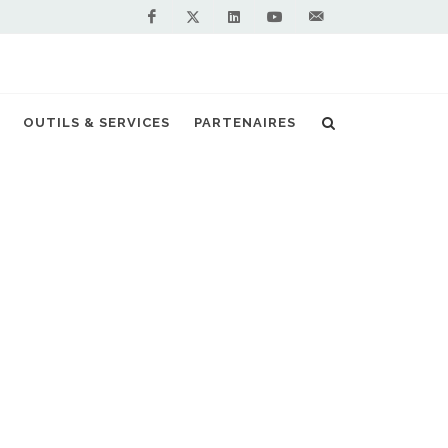
Facebook
Linkedin
Youtube
Contactez-
Twitter
nous !
ion pour sortir de la crise du prix du gaz
OUTILS & SERVICES
PARTENAIRES
S PARTENAIRES PREMIUM