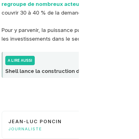
regroupe de nombreux acteurs du biogaz en Europ
couvrir 30 à 40 % de la demande de gaz de l'UE d'ici à
Pour y parvenir, la puissance publique doit affirmer un sou
les investissements dans le secteur.
A LIRE AUSSI
Shell lance la construction de la plus grande usin
JEAN-LUC PONCIN
JOURNALISTE