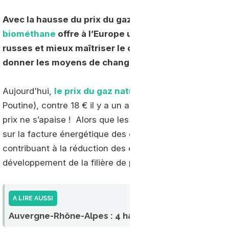
Avec la hausse du prix du gaz, qui a bondi à 135 €/M
bio
méthane
offre à l’Europe une alternative pour 
russes et mieux maîtriser le coût de cette ressource 
donner les moyens de changer d’échelle et souteni
Aujourd'hui,
le prix du gaz naturel est de 135 €/MWh
Poutine), contre 18 € il y a un an ; et manifestement il
prix ne s’apaise ! Alors que les gouvernements luttent 
sur la facture énergétique des citoyens, ils pourraient 
contribuant à la réduction des émissions de gaz à eff
développement de la filière de production de biométha
A LIRE AUSSI
Auvergne-Rhône-Alpes : 4 habitants sur 5 conquis p