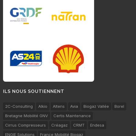
ILS NOUS SOUTIENNENT
2C-Consulting
Alkio
Altens
Avia
Biogaz Vallée
Borel
Bretagne Mobilité GNV
Certis Maintenance
Cirrus Compresseurs
Créagaz
CRMT
Endesa
ENGIE Solutions
France Mobilité Biogaz