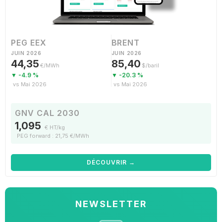
PEG EEX
BRENT
JUIN 2026
JUIN 2026
44,35
85,40
€/MWh
$/baril
▼ -4.9 %
▼ -20.3 %
vs Mai 2026
vs Mai 2026
GNV CAL 2030
1,095
€ HT/kg
PEG forward : 21,75 €/MWh
DÉCOUVRIR →
NEWSLETTER