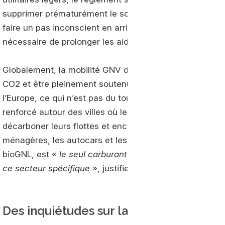
supprimer prématurément le soutien aux infrastructures 
faire un pas inconscient en arrière et dangereux pour les 
nécessaire de prolonger les aides institutionnelles aux
Globalement, la mobilité GNV devrait avoir une large 
CO2 et être pleinement soutenue par l’AFIR. Son dévelo
l’Europe, ce qui n’est pas du tout le cas aujourd’hui. L
renforcé autour des villes où les collectivités choisis
décarboner leurs flottes et encourager l’adoption de ce
ménagères, les autocars et les autobus. Pour les véhic
bioGNL, est «
le seul carburant alternatif immédiatem
ce secteur spécifique
», justifie NGVA Europe.
Des inquiétudes sur la taxation des ca