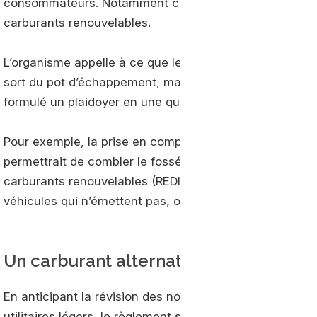
consommateurs. Notamment celles qui sont basées su
carburants renouvelables.
L’organisme appelle à ce que les gains sur les émission
sort du pot d’échappement, mais appréciés selon l’impac
formulé un plaidoyer en une quinzaine de points qui co
Pour exemple, la prise en compte de l’impact carbone su
permettrait de combler le fossé qui existe entre les pol
carburants renouvelables (REDII) et celles qui incitent 
véhicules qui n’émettent pas, ou très peu, de CO2 en ro
Un carburant alternatif immédiatemen
En anticipant la révision des normes d’émission de CO2 p
utilitaires légers, le règlement sur les infrastructures p