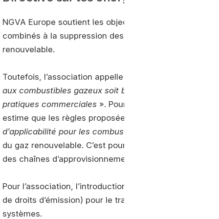
NGVA Europe soutient les objectifs plus contraignants 
combinés à la suppression des multiplicateurs pour les 
renouvelable.
Toutefois, l’association appelle «
à veiller à ce que l’e
aux combustibles gazeux soit bien compatible avec l’a
pratiques commerciales
». Pourquoi cette mise en gar
estime que les règles proposées pourraient créer «
d’i
d’applicabilité pour les combustibles gazeux
». Ils ser
du gaz renouvelable. C’est pourquoi NGVA Europe suggè
des chaînes d’approvisionnement et des marchés.
Pour l’association, l’introduction d’un nouvel ETS (E
de droits d’émission) pour le transport routier risque de
systèmes.