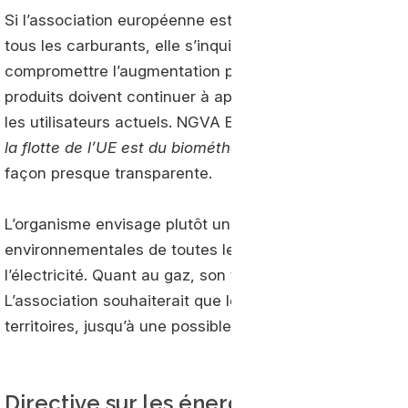
Si l’association européenne est acquise au principe d’un
tous les carburants, elle s’inquiète cependant du taux d’
compromettre l’augmentation progressive de la propor
produits doivent continuer à apparaître intéressants fa
les utilisateurs actuels. NGVA Europe souligne : «
Actue
la flotte de l’UE est du biométhane
», le plus souvent e
façon presque transparente.
L’organisme envisage plutôt une taxation qui serait ba
environnementales de toutes les énergies exploitées pou
l’électricité. Quant au gaz, son taux devrait être inférie
L’association souhaiterait que les Etats membres de l’
territoires, jusqu’à une possible exemption.
Directive sur les énergies renouvelable