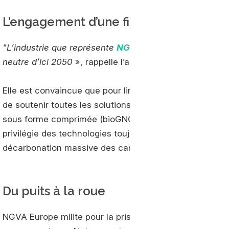
L’engagement d’une filière
"L’industrie que représente
NGVA Europe
s’est engagée
neutre d’ici 2050
», rappelle l’association dans un to
Elle est convaincue que pour limiter le réchauffement cl
de soutenir toutes les solutions propres existantes, y 
sous forme comprimée (bioGNC) que liquéfiée (bioGNL).
privilégie des technologies toujours en développement 
décarbonation massive des carburants.
Du puits à la roue
NGVA Europe milite pour la prise en compte des soluti