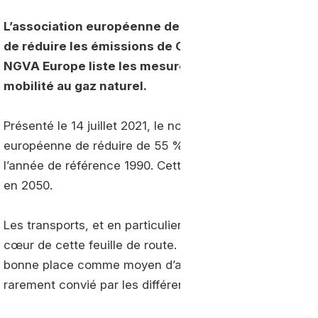
L’association européenne de référence pour la pro
de réduire les émissions de GES du secteur des trans
NGVA Europe liste les mesures à prendre pour exploi
mobilité au gaz naturel.
Présenté le 14 juillet 2021, le nouveau paquet législatif
européenne de réduire de 55 % les émissions de gaz à e
l’année de référence 1990. Cette contrainte est une é
en 2050.
Les transports, et en particulier le poids des véhicules
cœur de cette feuille de route. Si les architectures à ba
bonne place comme moyen d’atteindre les objectifs, le g
rarement convié par les différentes instances concern