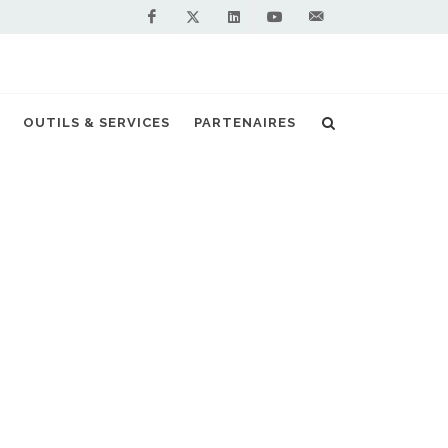
Facebook
Linkedin
Youtube
Contactez-
Twitter
nous !
vre ses préconisations pour la mobilité GNV
OUTILS & SERVICES
PARTENAIRES
S PARTENAIRES PREMIUM