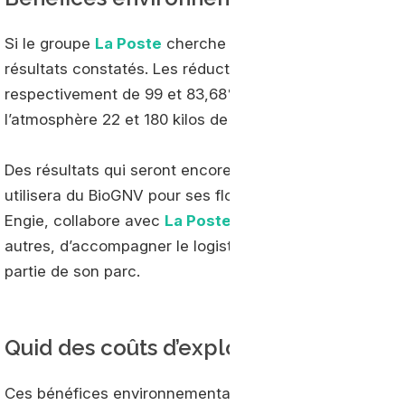
Si le groupe
La Poste
cherche à étendre son parc au GN
résultats constatés. Les réductions des émissions de p
respectivement de 99 et 83,68%, permettant d’éviter q
l’atmosphère 22 et 180 kilos de ces produits.
Des résultats qui seront encore meilleurs, notamment 
utilisera du BioGNV pour ses flottes et celles de ses pr
Engie, collabore avec
La Poste
selon un accord annoncé d
autres, d’accompagner le logisticien distributeur dans
partie de son parc.
Quid des coûts d’exploitation ?
Ces bénéfices environnementaux sont-ils accompagnés 