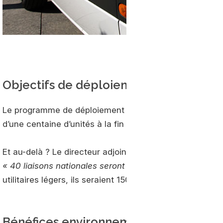
Objectifs de déploiement
Le programme de déploiement de la poste pour les utili
d’une centaine d’unités à la fin de l’année.
Et au-delà ? Le directeur adjoint du programme Logist
« 40 liaisons nationales seront assurées par des poid
utilitaires légers, ils seraient 150 dès l’année prochaine.
Bénéfices environnementaux