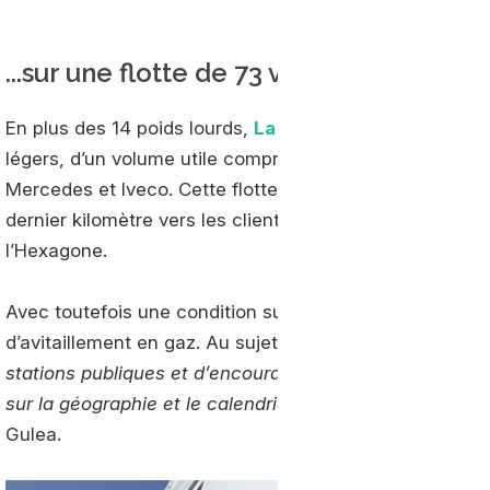
...sur une flotte de 73 véhicules GNV au
En plus des 14 poids lourds,
La Poste
fait tourner égale
légers, d’un volume utile compris entre 10 et 15 m3 et c
Mercedes et Iveco. Cette flotte effectue des rotations b
dernier kilomètre vers les clients destinataires dans le
l’Hexagone.
Avec toutefois une condition supplémentaire : compter s
d’avitaillement en gaz. Au sujet de ces dernières, la st
stations publiques et d’encourager les énergéticiens à e
sur la géographie et le calendrier souhaité d’équipem
Gulea.