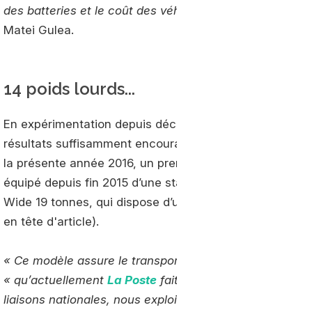
des batteries et le coût des véhicules les rendent inuti
Matei Gulea.
14 poids lourds...
En expérimentation depuis décembre 2014, les premier
résultats suffisamment encourageants pour que le group
la présente année 2016, un premier poids lourd a été li
équipé depuis fin 2015 d’une station d’approvisionnement
Wide 19 tonnes, qui dispose d’une autonomie d’environ 4
en tête d'article).
« Ce modèle assure le transport sur des liaisons régi
« qu’actuellement
La Poste
fait opérer 14 poids lourds
liaisons nationales, nous exploitons des poids lourds 