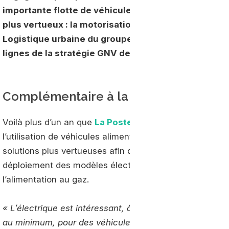
importante flotte de véhicules en France. Parmi le
plus vertueux : la motorisation alimentée au GNV. 
Logistique urbaine du groupe
La Poste
, Matei Gule
lignes de la stratégie GNV de la vaste entreprise.
Complémentaire à la flotte électrique
Voilà plus d’un an que
La Poste
développe en son sein 
l’utilisation de véhicules alimentés au GNV. Ce progra
solutions plus vertueuses afin de réduire l’impact envi
déploiement des modèles électriques en réservant aux u
l’alimentation au gaz.
« L’électrique est intéressant, à condition d’effectuer 
au minimum, pour des véhicules d’un volume utile jusqu