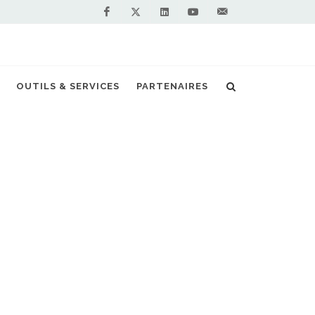
Facebook
Linkedin
Youtube
Contactez-
Twitter
nous !
a stratégie de La Poste pour la mobilité GNV
OUTILS & SERVICES
PARTENAIRES
S PARTENAIRES PREMIUM