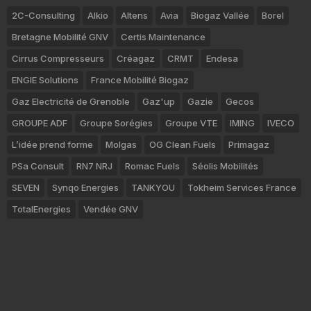
2C-Consulting
Alkio
Altens
Avia
Biogaz Vallée
Borel
Bretagne Mobilité GNV
Certis Maintenance
Cirrus Compresseurs
Créagaz
CRMT
Endesa
ENGIE Solutions
France Mobilité Biogaz
Gaz Electricité de Grenoble
Gaz'up
Gazie
Gecos
GROUPE ADF
Groupe Sorégies
Groupe VTE
IMING
IVECO
L’idée prend forme
Molgas
OG Clean Fuels
Primagaz
PSa Consult
RN7 NRJ
Romac Fuels
Séolis Mobilités
SEVEN
Synqo Energies
TANKYOU
Tokheim Services France
TotalEnergies
Vendée GNV