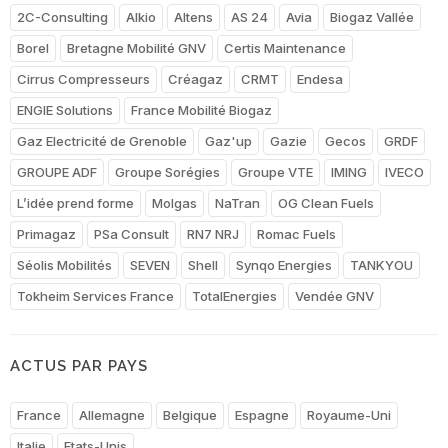
2C-Consulting
Alkio
Altens
AS 24
Avia
Biogaz Vallée
Borel
Bretagne Mobilité GNV
Certis Maintenance
Cirrus Compresseurs
Créagaz
CRMT
Endesa
ENGIE Solutions
France Mobilité Biogaz
Gaz Electricité de Grenoble
Gaz'up
Gazie
Gecos
GRDF
GROUPE ADF
Groupe Sorégies
Groupe VTE
IMING
IVECO
L’idée prend forme
Molgas
NaTran
OG Clean Fuels
Primagaz
PSa Consult
RN7 NRJ
Romac Fuels
Séolis Mobilités
SEVEN
Shell
Synqo Energies
TANKYOU
Tokheim Services France
TotalEnergies
Vendée GNV
ACTUS PAR PAYS
France
Allemagne
Belgique
Espagne
Royaume-Uni
Italie
Etats-Unis