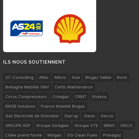
ILS NOUS SOUTIENNENT
2C-Consulting
Alkio
Altens
Avia
Biogaz Vallée
Borel
Bretagne Mobilité GNV
Certis Maintenance
Cirrus Compresseurs
Créagaz
CRMT
Endesa
ENGIE Solutions
France Mobilité Biogaz
Gaz Electricité de Grenoble
Gaz'up
Gazie
Gecos
GROUPE ADF
Groupe Sorégies
Groupe VTE
IMING
IVECO
L’idée prend forme
Molgas
OG Clean Fuels
Primagaz