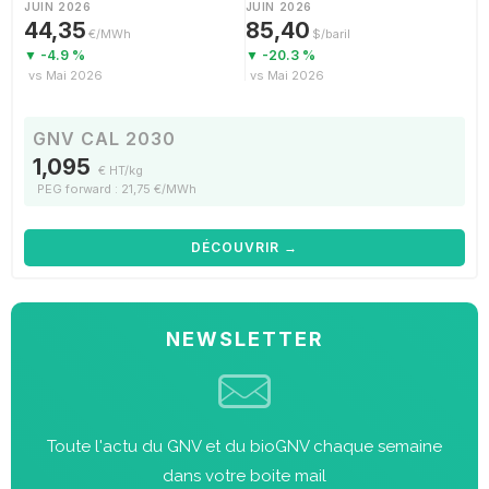
JUIN 2026
JUIN 2026
44,35
85,40
€/MWh
$/baril
▼ -4.9 %
▼ -20.3 %
vs Mai 2026
vs Mai 2026
GNV CAL 2030
1,095
€ HT/kg
PEG forward : 21,75 €/MWh
DÉCOUVRIR →
NEWSLETTER
Toute l'actu du GNV et du bioGNV chaque semaine
dans votre boite mail