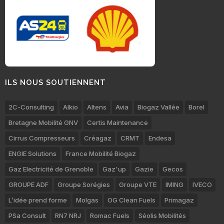
ILS NOUS SOUTIENNENT
2C-Consulting
Alkio
Altens
Avia
Biogaz Vallée
Borel
Bretagne Mobilité GNV
Certis Maintenance
Cirrus Compresseurs
Créagaz
CRMT
Endesa
ENGIE Solutions
France Mobilité Biogaz
Gaz Electricité de Grenoble
Gaz'up
Gazie
Gecos
GROUPE ADF
Groupe Sorégies
Groupe VTE
IMING
IVECO
L’idée prend forme
Molgas
OG Clean Fuels
Primagaz
PSa Consult
RN7 NRJ
Romac Fuels
Séolis Mobilités