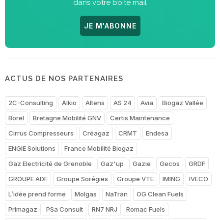
dans votre boite mail
JE M'ABONNE
ACTUS DE NOS PARTENAIRES
2C-Consulting
Alkio
Altens
AS 24
Avia
Biogaz Vallée
Borel
Bretagne Mobilité GNV
Certis Maintenance
Cirrus Compresseurs
Créagaz
CRMT
Endesa
ENGIE Solutions
France Mobilité Biogaz
Gaz Electricité de Grenoble
Gaz'up
Gazie
Gecos
GRDF
GROUPE ADF
Groupe Sorégies
Groupe VTE
IMING
IVECO
L’idée prend forme
Molgas
NaTran
OG Clean Fuels
Primagaz
PSa Consult
RN7 NRJ
Romac Fuels