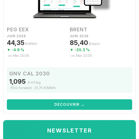
PEG EEX
BRENT
JUIN 2026
JUIN 2026
44,35
85,40
€/MWh
$/baril
▼ -4.9 %
▼ -20.3 %
vs Mai 2026
vs Mai 2026
GNV CAL 2030
1,095
€ HT/kg
PEG forward : 21,75 €/MWh
DÉCOUVRIR →
NEWSLETTER