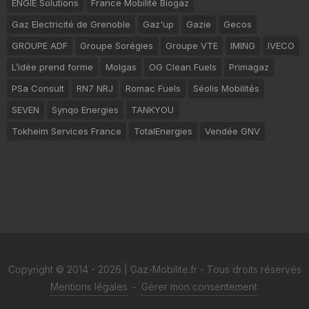
ENGIE Solutions
France Mobilité Biogaz
Gaz Electricité de Grenoble
Gaz'up
Gazie
Gecos
GROUPE ADF
Groupe Sorégies
Groupe VTE
IMING
IVECO
L’idée prend forme
Molgas
OG Clean Fuels
Primagaz
PSa Consult
RN7 NRJ
Romac Fuels
Séolis Mobilités
SEVEN
Synqo Energies
TANKYOU
Tokheim Services France
TotalEnergies
Vendée GNV
Copyright © 2014 - 2026 | Gaz-Mobilite.fr - Tous droits réservés
Mentions légales
-
Gérer mon consentement