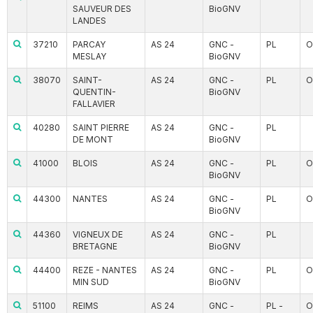
SAUVEUR DES
BioGNV
LANDES
37210
PARCAY
AS 24
GNC -
PL
O
MESLAY
BioGNV
38070
SAINT-
AS 24
GNC -
PL
O
QUENTIN-
BioGNV
FALLAVIER
40280
SAINT PIERRE
AS 24
GNC -
PL
DE MONT
BioGNV
41000
BLOIS
AS 24
GNC -
PL
O
BioGNV
44300
NANTES
AS 24
GNC -
PL
O
BioGNV
44360
VIGNEUX DE
AS 24
GNC -
PL
BRETAGNE
BioGNV
44400
REZE - NANTES
AS 24
GNC -
PL
O
MIN SUD
BioGNV
51100
REIMS
AS 24
GNC -
PL -
O