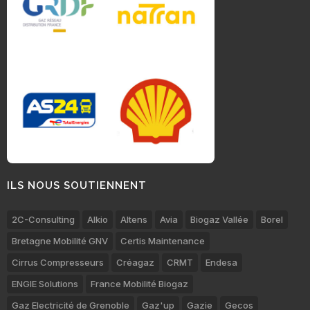
ILS NOUS SOUTIENNENT
2C-Consulting
Alkio
Altens
Avia
Biogaz Vallée
Borel
Bretagne Mobilité GNV
Certis Maintenance
Cirrus Compresseurs
Créagaz
CRMT
Endesa
ENGIE Solutions
France Mobilité Biogaz
Gaz Electricité de Grenoble
Gaz'up
Gazie
Gecos