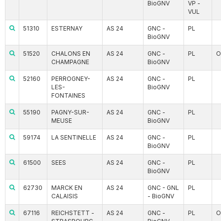
BioGNV
VP -
VUL
51310
ESTERNAY
AS 24
GNC -
PL
BioGNV
51520
CHALONS EN
AS 24
GNC -
PL
O
CHAMPAGNE
BioGNV
52160
PERROGNEY-
AS 24
GNC -
PL
LES-
BioGNV
FONTAINES
55190
PAGNY-SUR-
AS 24
GNC -
PL
MEUSE
BioGNV
59174
LA SENTINELLE
AS 24
GNC -
PL
BioGNV
61500
SEES
AS 24
GNC -
PL
BioGNV
62730
MARCK EN
AS 24
GNC - GNL
PL
CALAISIS
- BioGNV
67116
REICHSTETT -
AS 24
GNC -
PL
O