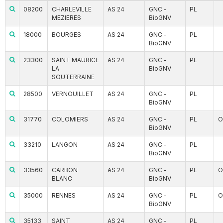
08200
CHARLEVILLE
AS 24
GNC -
PL
MEZIERES
BioGNV
18000
BOURGES
AS 24
GNC -
PL
BioGNV
23300
SAINT MAURICE
AS 24
GNC -
PL
LA
BioGNV
SOUTERRAINE
28500
VERNOUILLET
AS 24
GNC -
PL
BioGNV
31770
COLOMIERS
AS 24
GNC -
PL
O
BioGNV
33210
LANGON
AS 24
GNC -
PL
BioGNV
33560
CARBON
AS 24
GNC -
PL
O
BLANC
BioGNV
35000
RENNES
AS 24
GNC -
PL
O
BioGNV
35133
SAINT
AS 24
GNC -
PL