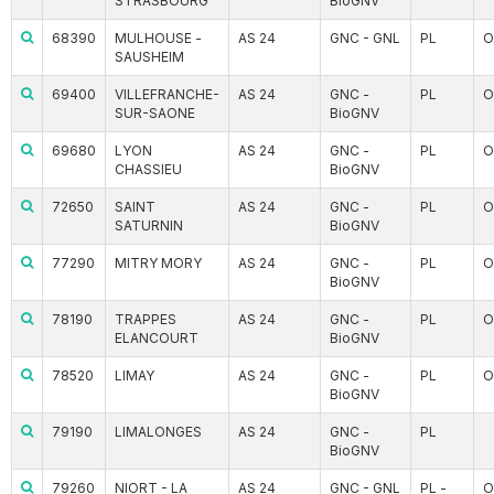
STRASBOURG
BioGNV
68390
MULHOUSE -
AS 24
GNC - GNL
PL
O
SAUSHEIM
69400
VILLEFRANCHE-
AS 24
GNC -
PL
O
SUR-SAONE
BioGNV
69680
LYON
AS 24
GNC -
PL
O
CHASSIEU
BioGNV
72650
SAINT
AS 24
GNC -
PL
O
SATURNIN
BioGNV
77290
MITRY MORY
AS 24
GNC -
PL
O
BioGNV
78190
TRAPPES
AS 24
GNC -
PL
O
ELANCOURT
BioGNV
78520
LIMAY
AS 24
GNC -
PL
O
BioGNV
79190
LIMALONGES
AS 24
GNC -
PL
BioGNV
79260
NIORT - LA
AS 24
GNC - GNL
PL -
O