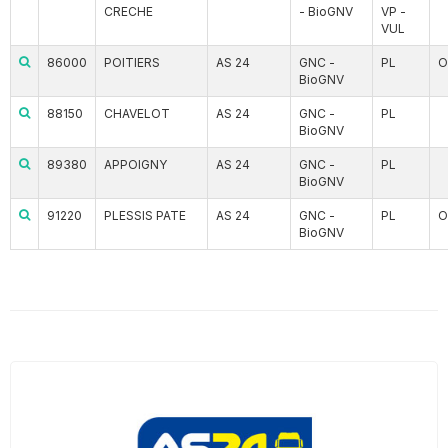
CRECHE
- BioGNV
VP -
VUL
86000
POITIERS
AS 24
GNC -
PL
O
BioGNV
88150
CHAVELOT
AS 24
GNC -
PL
BioGNV
89380
APPOIGNY
AS 24
GNC -
PL
BioGNV
91220
PLESSIS PATE
AS 24
GNC -
PL
O
BioGNV