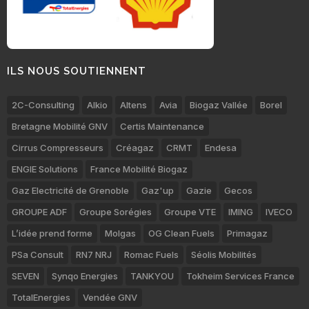
ILS NOUS SOUTIENNENT
2C-Consulting
Alkio
Altens
Avia
Biogaz Vallée
Borel
Bretagne Mobilité GNV
Certis Maintenance
Cirrus Compresseurs
Créagaz
CRMT
Endesa
ENGIE Solutions
France Mobilité Biogaz
Gaz Electricité de Grenoble
Gaz'up
Gazie
Gecos
GROUPE ADF
Groupe Sorégies
Groupe VTE
IMING
IVECO
L’idée prend forme
Molgas
OG Clean Fuels
Primagaz
PSa Consult
RN7 NRJ
Romac Fuels
Séolis Mobilités
SEVEN
Synqo Energies
TANKYOU
Tokheim Services France
TotalEnergies
Vendée GNV