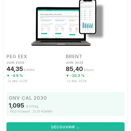
PEG EEX
BRENT
JUIN 2026
JUIN 2026
44,35
85,40
€/MWh
$/baril
▼ -4.9 %
▼ -20.3 %
vs Mai 2026
vs Mai 2026
GNV CAL 2030
1,095
€ HT/kg
PEG forward : 21,75 €/MWh
DÉCOUVRIR →