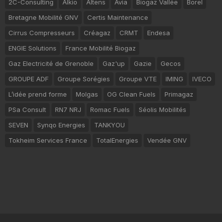
2C-Consulting
Alkio
Altens
Avia
Biogaz Vallée
Borel
Bretagne Mobilité GNV
Certis Maintenance
Cirrus Compresseurs
Créagaz
CRMT
Endesa
ENGIE Solutions
France Mobilité Biogaz
Gaz Electricité de Grenoble
Gaz'up
Gazie
Gecos
GROUPE ADF
Groupe Sorégies
Groupe VTE
IMING
IVECO
L’idée prend forme
Molgas
OG Clean Fuels
Primagaz
PSa Consult
RN7 NRJ
Romac Fuels
Séolis Mobilités
SEVEN
Synqo Energies
TANKYOU
Tokheim Services France
TotalEnergies
Vendée GNV