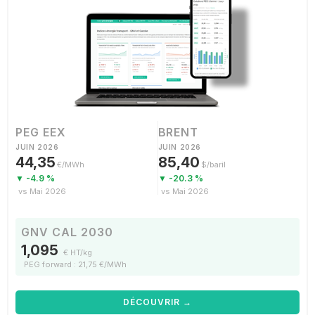
PEG EEX
BRENT
JUIN 2026
JUIN 2026
44,35
85,40
€/MWh
$/baril
▼ -4.9 %
▼ -20.3 %
vs Mai 2026
vs Mai 2026
GNV CAL 2030
1,095
€ HT/kg
PEG forward : 21,75 €/MWh
DÉCOUVRIR →