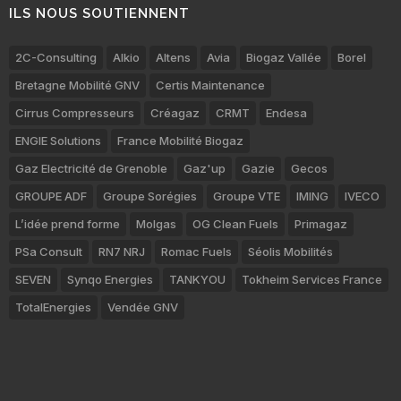
ILS NOUS SOUTIENNENT
2C-Consulting
Alkio
Altens
Avia
Biogaz Vallée
Borel
Bretagne Mobilité GNV
Certis Maintenance
Cirrus Compresseurs
Créagaz
CRMT
Endesa
ENGIE Solutions
France Mobilité Biogaz
Gaz Electricité de Grenoble
Gaz'up
Gazie
Gecos
GROUPE ADF
Groupe Sorégies
Groupe VTE
IMING
IVECO
L’idée prend forme
Molgas
OG Clean Fuels
Primagaz
PSa Consult
RN7 NRJ
Romac Fuels
Séolis Mobilités
SEVEN
Synqo Energies
TANKYOU
Tokheim Services France
TotalEnergies
Vendée GNV