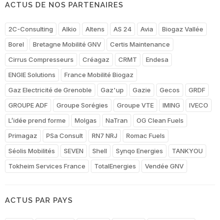
ACTUS DE NOS PARTENAIRES
2C-Consulting
Alkio
Altens
AS 24
Avia
Biogaz Vallée
Borel
Bretagne Mobilité GNV
Certis Maintenance
Cirrus Compresseurs
Créagaz
CRMT
Endesa
ENGIE Solutions
France Mobilité Biogaz
Gaz Electricité de Grenoble
Gaz'up
Gazie
Gecos
GRDF
GROUPE ADF
Groupe Sorégies
Groupe VTE
IMING
IVECO
L’idée prend forme
Molgas
NaTran
OG Clean Fuels
Primagaz
PSa Consult
RN7 NRJ
Romac Fuels
Séolis Mobilités
SEVEN
Shell
Synqo Energies
TANKYOU
Tokheim Services France
TotalEnergies
Vendée GNV
ACTUS PAR PAYS