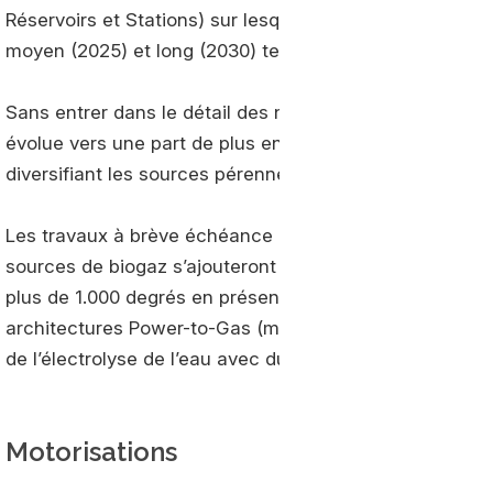
Réservoirs et Stations) sur lesquelles portent les trava
moyen (2025) et long (2030) termes.
Sans entrer dans le détail des nombreux développement
évolue vers une part de plus en plus importante de bio
diversifiant les sources pérennes et en améliorant la co
Les travaux à brève échéance portent toujours sur la 
sources de biogaz s’ajouteront ensuite, d’abord via pyr
plus de 1.000 degrés en présence d’une faible quantit
architectures Power-to-Gas (méthane de synthèse obte
de l’électrolyse de l’eau avec du CO2 via le processus
Motorisations