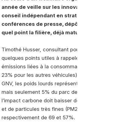
année de veille sur les innovations technologiques
conseil indépendant en stratégie a pour cela épluch
conférences de presse, dépôts de brevet, etc. En b
quel point la filière, déjà mature, est dynamique.
Timothé Husser, consultant pour le cabinet de conseil
quelques points utiles à rappeler. Le secteur des tran
émissions liées à la consommation d’énergie (8% pour le
23% pour les autres véhicules). Engins très majoritai
GNV, les poids lourds représentent 22% des rejets de ga
mais seulement 5% du parc des véhicules. A échéance 
l’impact carbone doit baisser de 28% dans les transpor
et de particules très fines (PM2,5) liés aux activités h
respectivement de 69 et 57%.