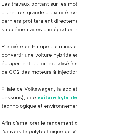
Les travaux portant sur les moteurs GNV visent à dimi
d’une très grande proximité avec les blocs essence, 
derniers profiteraient directement aux motorisations G
supplémentaires d’intégration et de prolongement.
Première en Europe : le ministère des transports italie
convertir une voiture hybride essence en hybride GNC
équipement, commercialisé à environ 5.000 euros, perm
de CO2 des moteurs à injection directe et indirecte.
Filiale de Volkswagen, la société d’ingénierie alleman
dessous), une
voiture hybride GNV
à grande autonomi
technologique et environnemental.
Afin d’améliorer le rendement d’un moteur alimenté a
l’université polytechnique de Valence (Espagne) a int