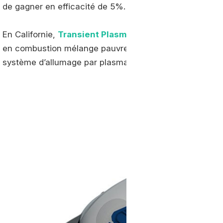
de gagner en efficacité de 5%.
En Californie,
Transient Plasma Systems
a relevé le d
en combustion mélange pauvre. Et ce, en le couplant, 
système d’allumage par plasma pulsé.