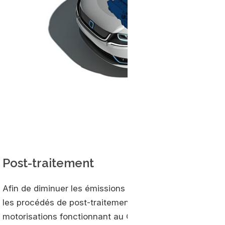
Post-traitement
Afin de diminuer les émissions de polluants à l’échappe
les procédés de post-traitement. Plusieurs pistes sont 
motorisations fonctionnant au GNV vont d’abord profite