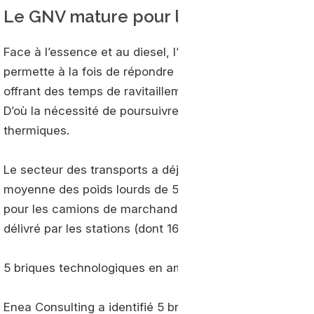
Le GNV mature pour la mobilité durab
Face à l’essence et au diesel, l’emploi du
biogaz
est au
permette à la fois de répondre aux exigences environn
offrant des temps de ravitaillement relativement courts
D’où la nécessité de poursuivre les travaux de recher
thermiques.
Le secteur des transports a déjà amorcé son virage ve
moyenne des poids lourds de 53% depuis 2014. Le ta
pour les camions de marchandises, contre 40% pour le
délivré par les stations (dont 16,5% de bioGNV) alimen
5 briques technologiques en amélioration continue
Enea Consulting a identifié 5 briques technologiques (C