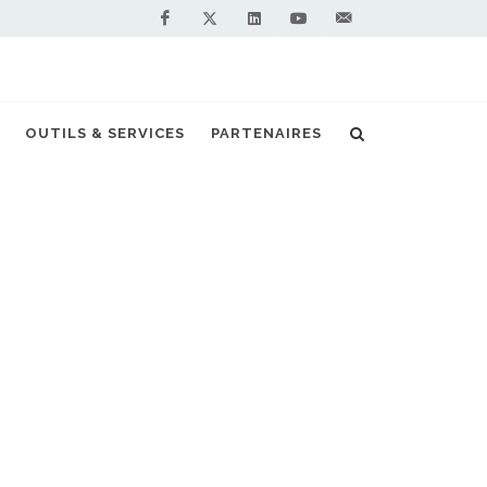
Facebook
Linkedin
Youtube
Contactez-
Twitter
nous !
GNV : une filière qui innove tous azimuts
OUTILS & SERVICES
PARTENAIRES
S PARTENAIRES PREMIUM