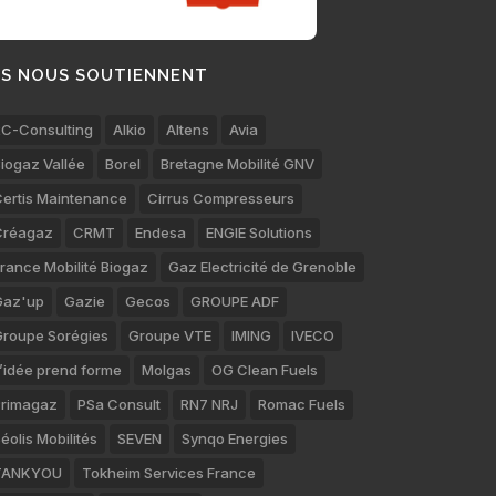
LS NOUS SOUTIENNENT
C-Consulting
Alkio
Altens
Avia
iogaz Vallée
Borel
Bretagne Mobilité GNV
ertis Maintenance
Cirrus Compresseurs
Créagaz
CRMT
Endesa
ENGIE Solutions
rance Mobilité Biogaz
Gaz Electricité de Grenoble
Gaz'up
Gazie
Gecos
GROUPE ADF
roupe Sorégies
Groupe VTE
IMING
IVECO
’idée prend forme
Molgas
OG Clean Fuels
rimagaz
PSa Consult
RN7 NRJ
Romac Fuels
éolis Mobilités
SEVEN
Synqo Energies
TANKYOU
Tokheim Services France