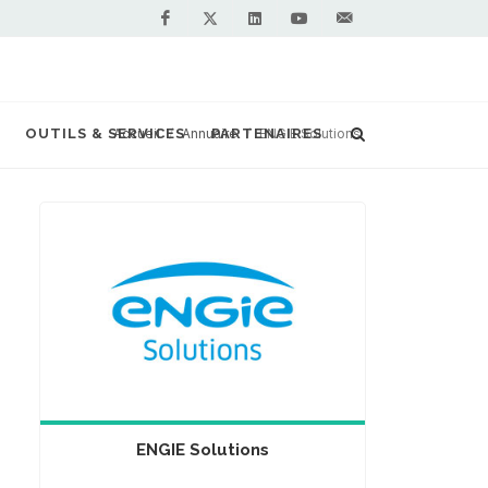
Facebook
Linkedin
Youtube
Contactez-
Twitter
nous !
OUTILS & SERVICES
Accueil
Annuaire
PARTENAIRES
ENGIE Solutions
ENGIE Solutions