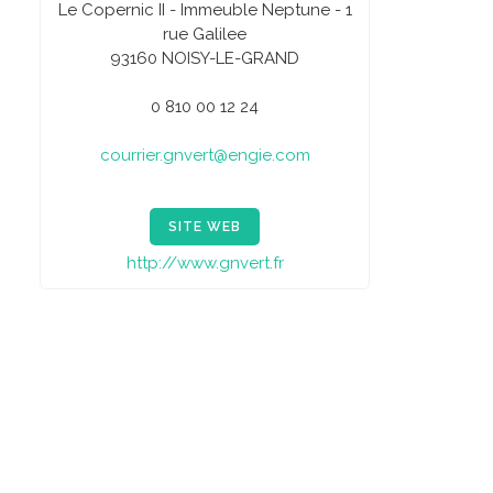
Le Copernic II - Immeuble Neptune - 1
rue Galilee
93160 NOISY-LE-GRAND
0 810 00 12 24
courrier.gnvert@engie.com
SITE WEB
http://www.gnvert.fr