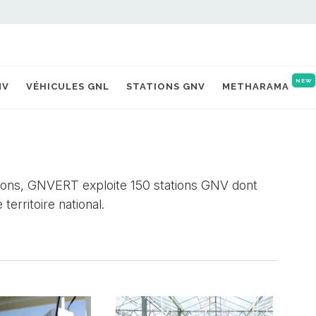
NEW
NV
VÉHICULES GNL
STATIONS GNV
METHARAMA
tions, GNVERT exploite 150 stations GNV dont
territoire national.