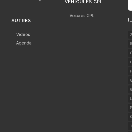
VÉHICULES GPL
Voitures GPL
I
AUTRES
Vidéos
2
Agenda
B
C
F
G
L
P
S