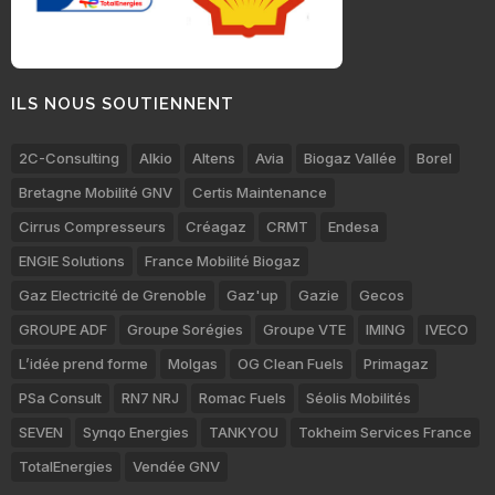
ILS NOUS SOUTIENNENT
2C-Consulting
Alkio
Altens
Avia
Biogaz Vallée
Borel
Bretagne Mobilité GNV
Certis Maintenance
Cirrus Compresseurs
Créagaz
CRMT
Endesa
ENGIE Solutions
France Mobilité Biogaz
Gaz Electricité de Grenoble
Gaz'up
Gazie
Gecos
GROUPE ADF
Groupe Sorégies
Groupe VTE
IMING
IVECO
L’idée prend forme
Molgas
OG Clean Fuels
Primagaz
PSa Consult
RN7 NRJ
Romac Fuels
Séolis Mobilités
SEVEN
Synqo Energies
TANKYOU
Tokheim Services France
TotalEnergies
Vendée GNV