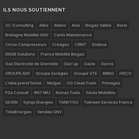
ILS NOUS SOUTIENNENT
2C-Consulting
Alkio
Altens
Avia
Biogaz Vallée
Borel
Bretagne Mobilité GNV
Certis Maintenance
Cirrus Compresseurs
Créagaz
CRMT
Endesa
ENGIE Solutions
France Mobilité Biogaz
Gaz Electricité de Grenoble
Gaz'up
Gazie
Gecos
GROUPE ADF
Groupe Sorégies
Groupe VTE
IMING
IVECO
L’idée prend forme
Molgas
OG Clean Fuels
Primagaz
PSa Consult
RN7 NRJ
Romac Fuels
Séolis Mobilités
SEVEN
Synqo Energies
TANKYOU
Tokheim Services France
TotalEnergies
Vendée GNV