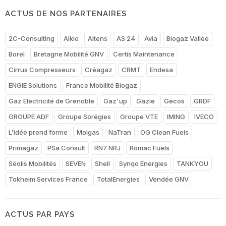
ACTUS DE NOS PARTENAIRES
2C-Consulting
Alkio
Altens
AS 24
Avia
Biogaz Vallée
Borel
Bretagne Mobilité GNV
Certis Maintenance
Cirrus Compresseurs
Créagaz
CRMT
Endesa
ENGIE Solutions
France Mobilité Biogaz
Gaz Electricité de Grenoble
Gaz'up
Gazie
Gecos
GRDF
GROUPE ADF
Groupe Sorégies
Groupe VTE
IMING
IVECO
L’idée prend forme
Molgas
NaTran
OG Clean Fuels
Primagaz
PSa Consult
RN7 NRJ
Romac Fuels
Séolis Mobilités
SEVEN
Shell
Synqo Energies
TANKYOU
Tokheim Services France
TotalEnergies
Vendée GNV
ACTUS PAR PAYS