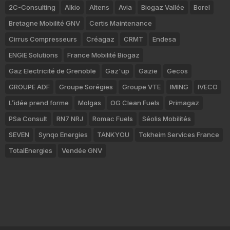
2C-Consulting
Alkio
Altens
Avia
Biogaz Vallée
Borel
Bretagne Mobilité GNV
Certis Maintenance
Cirrus Compresseurs
Créagaz
CRMT
Endesa
ENGIE Solutions
France Mobilité Biogaz
Gaz Electricité de Grenoble
Gaz'up
Gazie
Gecos
GROUPE ADF
Groupe Sorégies
Groupe VTE
IMING
IVECO
L’idée prend forme
Molgas
OG Clean Fuels
Primagaz
PSa Consult
RN7 NRJ
Romac Fuels
Séolis Mobilités
SEVEN
Synqo Energies
TANKYOU
Tokheim Services France
TotalEnergies
Vendée GNV