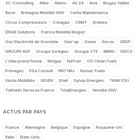
2C-Consulting
Alkio
Altens
AS 24
Avia
Biogaz Vallée
Borel
Bretagne Mobilité GNV
Certis Maintenance
Cirrus Compresseurs
Créagaz
CRMT
Endesa
ENGIE Solutions
France Mobilité Biogaz
Gaz Electricité de Grenoble
Gaz'up
Gazie
Gecos
GRDF
GROUPE ADF
Groupe Sorégies
Groupe VTE
IMING
IVECO
L’idée prend forme
Molgas
NaTran
OG Clean Fuels
Primagaz
PSa Consult
RN7 NRJ
Romac Fuels
Séolis Mobilités
SEVEN
Shell
Synqo Energies
TANKYOU
Tokheim Services France
TotalEnergies
Vendée GNV
ACTUS PAR PAYS
France
Allemagne
Belgique
Espagne
Royaume-Uni
Italie
Etats-Unis