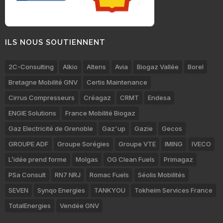
ILS NOUS SOUTIENNENT
2C-Consulting
Alkio
Altens
Avia
Biogaz Vallée
Borel
Bretagne Mobilité GNV
Certis Maintenance
Cirrus Compresseurs
Créagaz
CRMT
Endesa
ENGIE Solutions
France Mobilité Biogaz
Gaz Electricité de Grenoble
Gaz'up
Gazie
Gecos
GROUPE ADF
Groupe Sorégies
Groupe VTE
IMING
IVECO
L’idée prend forme
Molgas
OG Clean Fuels
Primagaz
PSa Consult
RN7 NRJ
Romac Fuels
Séolis Mobilités
SEVEN
Synqo Energies
TANKYOU
Tokheim Services France
TotalEnergies
Vendée GNV