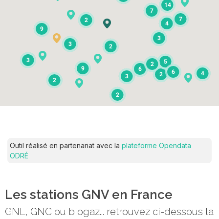
14
7
7
2
4
9
3
3
2
3
5
2
9
6
6
4
2
3
2
2
Outil réalisé en partenariat avec la
plateforme Opendata
ODRÉ
Les stations GNV en France
GNL, GNC ou biogaz... retrouvez ci-dessous la