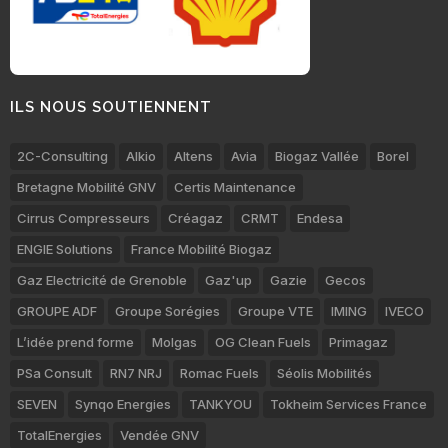
ILS NOUS SOUTIENNENT
2C-Consulting
Alkio
Altens
Avia
Biogaz Vallée
Borel
Bretagne Mobilité GNV
Certis Maintenance
Cirrus Compresseurs
Créagaz
CRMT
Endesa
ENGIE Solutions
France Mobilité Biogaz
Gaz Electricité de Grenoble
Gaz'up
Gazie
Gecos
GROUPE ADF
Groupe Sorégies
Groupe VTE
IMING
IVECO
L’idée prend forme
Molgas
OG Clean Fuels
Primagaz
PSa Consult
RN7 NRJ
Romac Fuels
Séolis Mobilités
SEVEN
Synqo Energies
TANKYOU
Tokheim Services France
TotalEnergies
Vendée GNV