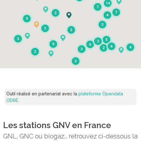
14
7
7
2
4
9
3
3
2
3
5
2
9
6
6
4
2
3
2
2
Outil réalisé en partenariat avec la
plateforme Opendata
ODRÉ
Les stations GNV en France
GNL, GNC ou biogaz... retrouvez ci-dessous la